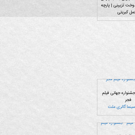
دوخت تزیینی | پارچه
ل کبریتی
جشنواره جهانی فیلم
فجر
نما گالری ملت