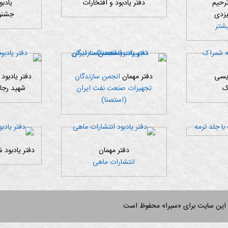
ترحیم
دفتر یادبود و افتخارات
یادبو
یزدی
جشنوا
شتر
ویسی
دفتر مهمان
انجمن سازندگان
دفتر یادبود 
ک
تجهیزات صنعت نفت ایران
شهید رجا
(استصنا)
دفتر مهمان
دفتر یادبود
انتشارات ماهی
 این سایت برای «سیرا» محفوظ است