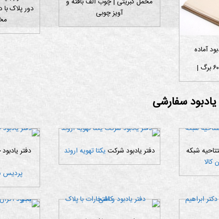
مخمل کبریتی | چوب الف بافته و
دور پلاک با 
آویز چوبی
مخم
بود آماده
 یادبود سفارشی
تتاحیه شبکه
دفتر یادبود شرکت
یکتا تهویه اروند
دفتر یادبود 
ن کالا
پردیس سی