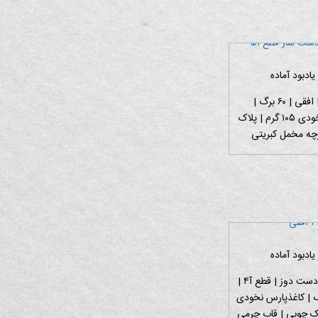
یادبود آماده
قطع آ۵ | افقی | ۶۰ برگ |
کاغذپارس نخودی ۱۰۵ گرم | پلاک
رچه مخمل کبریتی
یادبود آماده
دست ساز و دست دوز | قطع آ۴ |
| ۶۰ برگ | کاغذپارس نخودی
پلاک چوبی | قاب چرمی